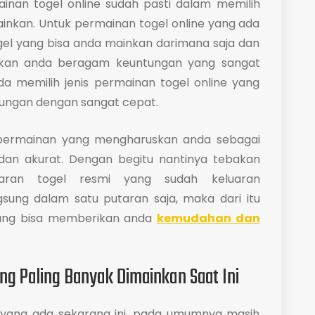
ainan togel online sudah pasti dalam memilih
inkan. Untuk permainan togel online yang ada
togel yang bisa anda mainkan darimana saja dan
kan anda beragam keuntungan yang sangat
a memilih jenis permainan togel online yang
tungan dengan sangat cepat.
permainan yang mengharuskan anda sebagai
an akurat. Dengan begitu nantinya tebakan
uaran togel resmi yang sudah keluaran
sung dalam satu putaran saja,
maka dari itu
 yang bisa memberikan anda
kemudahan dan
ng Paling Banyak Dimainkan Saat Ini
ne yang ada sekarang ini, pada umumnya masih