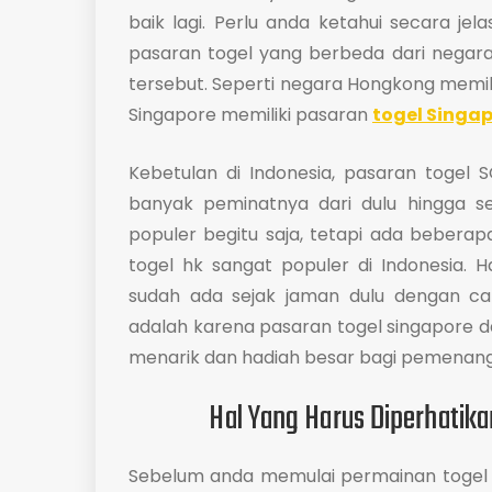
baik lagi. Perlu anda ketahui secara je
pasaran togel yang berbeda dari negar
tersebut. Seperti negara Hongkong memil
Singapore memiliki pasaran
togel Singa
Kebetulan di Indonesia, pasaran togel
banyak peminatnya dari dulu hingga se
populer begitu saja, tetapi ada bebera
togel hk sangat populer di Indonesia. 
sudah ada sejak jaman dulu dengan ca
adalah karena pasaran togel singapore
menarik dan hadiah besar bagi pemenan
Hal Yang Harus Diperhatika
Sebelum anda memulai permainan togel 