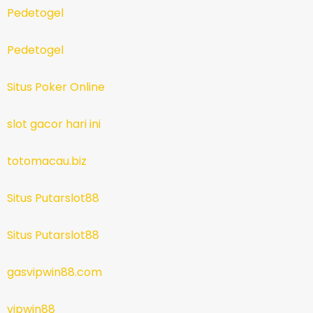
Pedetogel
Pedetogel
Situs Poker Online
slot gacor hari ini
totomacau.biz
Situs Putarslot88
Situs Putarslot88
gasvipwin88.com
vipwin88