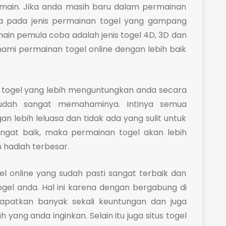
bermain. Jika anda masih baru dalam permainan
nya pada jenis permainan togel yang gampang
in pemula coba adalah jenis togel 4D, 3D dan
ami permainan togel online dengan lebih baik
n togel yang lebih menguntungkan anda secara
sudah sangat memahaminya. Intinya semua
 lebih leluasa dan tidak ada yang sulit untuk
ngat baik, maka permainan togel akan lebih
hadiah terbesar.
el online yang sudah pasti sangat terbaik dan
gel anda. Hal ini karena dengan bergabung di
dapatkan banyak sekali keuntungan dan juga
ang anda inginkan. Selain itu juga situs togel