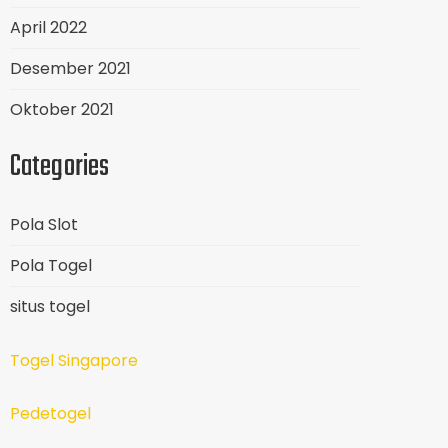
April 2022
Desember 2021
Oktober 2021
Categories
Pola Slot
Pola Togel
situs togel
Togel Singapore
Pedetogel