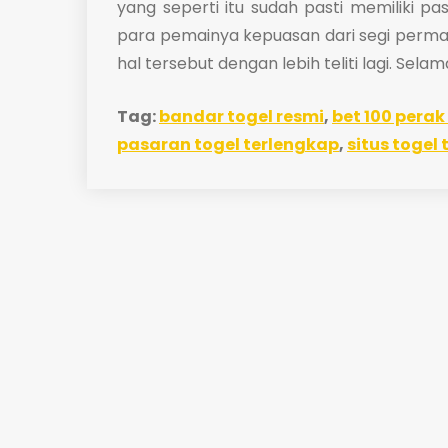
yang seperti itu sudah pasti memiliki
para pemainya kepuasan dari segi permai
hal tersebut dengan lebih teliti lagi. Sela
Tag:
bandar togel resmi
,
bet 100 perak 
pasaran togel terlengkap
,
situs togel